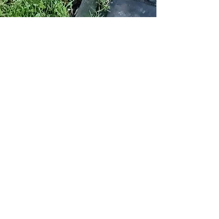
GALERIE
Adresse
Contacts
Via Variante Cisa,55