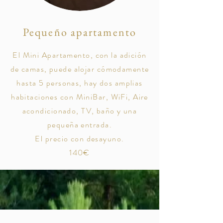
Pequeño apartamento
El Mini Apartamento, con la adición
de camas, puede alojar cómodamente
hasta 5 personas, hay dos amplias
habitaciones con MiniBar, WiFi, Aire
acondicionado, TV, baño y una
pequeña entrada.
El precio con desayuno.
140€