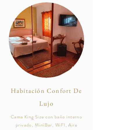
Habitación Confort De
Lujo
Cama King Size con baño interno
privado, MiniBar, WiFI, Aire