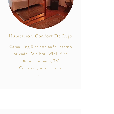
Habitación Confort De Lujo
Cama King Size con baño interno
privado, MiniBar, WiFI, Aire
Acondicionado, TV
Con desayuno incluido
85€